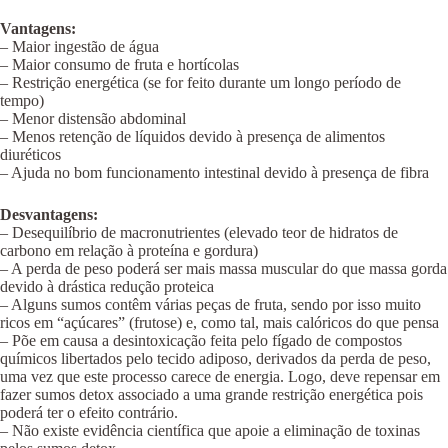
Vantagens:
– Maior ingestão de água
– Maior consumo de fruta e hortícolas
– Restrição energética (se for feito durante um longo período de
tempo)
– Menor distensão abdominal
– Menos retenção de líquidos devido à presença de alimentos
diuréticos
– Ajuda no bom funcionamento intestinal devido à presença de fibra
Desvantagens:
– Desequilíbrio de macronutrientes (elevado teor de hidratos de
carbono em relação à proteína e gordura)
– A perda de peso poderá ser mais massa muscular do que massa gorda
devido à drástica redução proteica
– Alguns sumos contêm várias peças de fruta, sendo por isso muito
ricos em “açúcares” (frutose) e, como tal, mais calóricos do que pensa
– Põe em causa a desintoxicação feita pelo fígado de compostos
químicos libertados pelo tecido adiposo, derivados da perda de peso,
uma vez que este processo carece de energia. Logo, deve repensar em
fazer sumos detox associado a uma grande restrição energética pois
poderá ter o efeito contrário.
– Não existe evidência científica que apoie a eliminação de toxinas