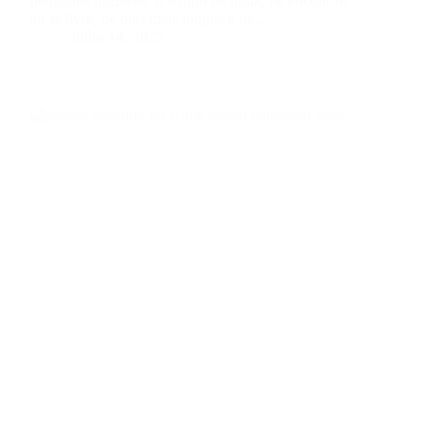
pequenos prazeres. É tempo de praia, de encontros
ao ar livre, de dias mais longos e de…
Julho 14, 2025