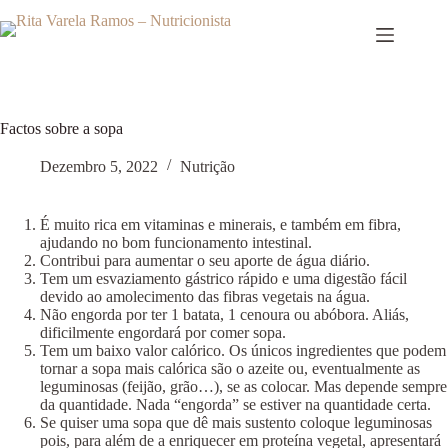
Pular
para
o
conteúdo
Factos sobre a sopa
Dezembro 5, 2022
Nutrição
É muito rica em vitaminas e minerais, e também em fibra,
ajudando no bom funcionamento intestinal.
Contribui para aumentar o seu aporte de água diário.
Tem um esvaziamento gástrico rápido e uma digestão fácil
devido ao amolecimento das fibras vegetais na água.
Não engorda por ter 1 batata, 1 cenoura ou abóbora. Aliás,
dificilmente engordará por comer sopa.
Tem um baixo valor calórico. Os únicos ingredientes que podem
tornar a sopa mais calórica são o azeite ou, eventualmente as
leguminosas (feijão, grão…), se as colocar. Mas depende sempre
da quantidade. Nada “engorda” se estiver na quantidade certa.
Se quiser uma sopa que dê mais sustento coloque leguminosas
pois, para além de a enriquecer em proteína vegetal, apresentará